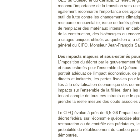
GES du Québec et du Canada. En effet, le 
reconnu l'importance de la transition vers une
également reconnaître l'importance des app
outil de lutte contre les changements climati
ressource renouvelable, issue de forêts géré
de remplacer des matériaux intensifs en carb
de la construction, des bioénergies ou encor
à usages uniques utilisés au quotidien », a dé
général du CIFQ, Monsieur Jean-François Sa
Des impacts majeurs et sous-estimés pou
L'imposition du décret par le gouvernement f
et sous-estimés pour l'ensemble du Québec. Il 
portrait adéquat de l'impact économique, de 
directs et indirects, les pertes fiscales pour
liés à la dévitalisation économique des com
impacts sur l'ensemble de la filière, dans le
tenant compte de tous ces intrants que le g
prendre la réelle mesure des coûts associés 
Le CIFQ évalue à près de 6,5 G$ l'impact su
décret fédéral sur l'économie québécoise alo
restauration ou de contrôle des prédateurs, l
probabilité de rétablissement du caribou pour c
démontrés.