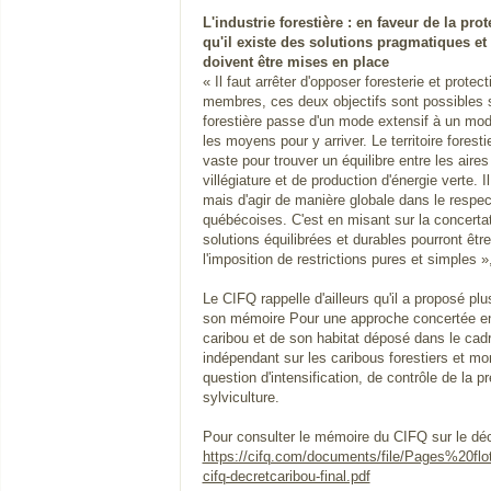
L'industrie forestière : en faveur de la pro
qu'il existe des solutions pragmatiques et
doivent être mises en place
« Il faut arrêter d'opposer foresterie et prote
membres, ces deux objectifs sont possibles s
forestière passe d'un mode extensif à un mode
les moyens pour y arriver. Le territoire fore
vaste pour trouver un équilibre entre les aire
villégiature et de production d'énergie verte. I
mais d'agir de manière globale dans le respect
québécoises. C'est en misant sur la concertat
solutions équilibrées et durables pourront être
l'imposition de restrictions pures et simples
Le CIFQ rappelle d'ailleurs qu'il a proposé pl
son mémoire Pour une approche concertée en
caribou et de son habitat déposé dans le ca
indépendant sur les caribous forestiers et m
question d'intensification, de contrôle de la p
sylviculture.
Pour consulter le mémoire du CIFQ sur le décr
https://cifq.com/documents/file/Pages%20flo
cifq-decretcaribou-final.pdf