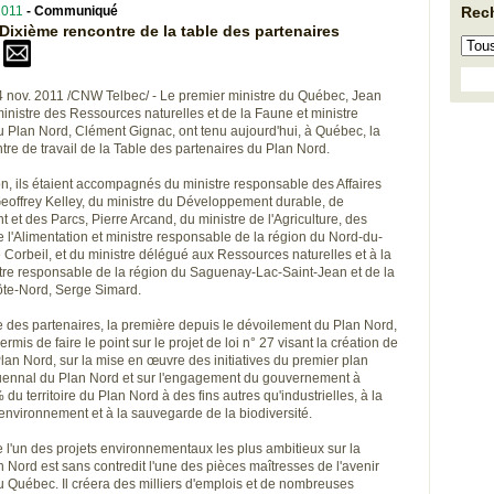
2011
- Communiqué
Rec
 Dixième rencontre de la table des partenaires
nov. 2011 /CNW Telbec/ - Le premier ministre du Québec, Jean
ministre des Ressources naturelles et de la Faune et ministre
 Plan Nord, Clément Gignac, ont tenu aujourd'hui, à Québec, la
re de travail de la Table des partenaires du Plan Nord.
on, ils étaient accompagnés du ministre responsable des Affaires
eoffrey Kelley, du ministre du Développement durable, de
 et des Parcs, Pierre Arcand, du ministre de l'Agriculture, des
 l'Alimentation et ministre responsable de la région du Nord-du-
 Corbeil, et du ministre délégué aux Ressources naturelles et à la
tre responsable de la région du Saguenay-Lac-Saint-Jean et de la
ôte-Nord, Serge Simard.
e des partenaires, la première depuis le dévoilement du Plan Nord,
mis de faire le point sur le projet de loi n° 27 visant la création de
lan Nord, sur la mise en œuvre des initiatives du premier plan
uennal du Plan Nord et sur l'engagement du gouvernement à
du territoire du Plan Nord à des fins autres qu'industrielles, à la
'environnement et à la sauvegarde de la biodiversité.
e l'un des projets environnementaux les plus ambitieux sur la
n Nord est sans contredit l'une des pièces maîtresses de l'avenir
Québec. Il créera des milliers d'emplois et de nombreuses