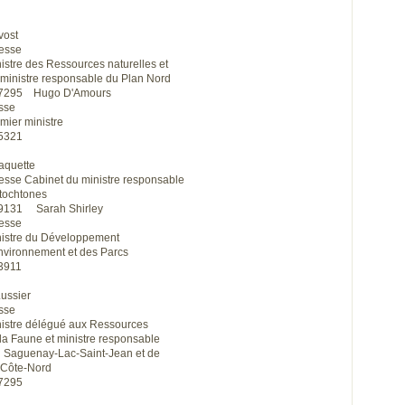
vost
resse
istre des Ressources naturelles et
 ministre responsable du Plan Nord
3-7295 Hugo D'Amours
sse
mier ministre
-5321
aquette
esse Cabinet du ministre responsable
utochtones
6-9131 Sarah Shirley
resse
nistre du Développement
Environnement et des Parcs
-3911
Lussier
sse
nistre délégué aux Ressources
 la Faune et ministre responsable
u Saguenay-Lac-Saint-Jean et de
a Côte-Nord
-7295