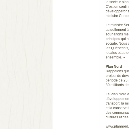
le secteur bioa
C'est en contin
développerons 
ministre Corbei
Le ministre Ser
actuellement à 
souhaitons met
principes qui n
sociale. Nous 
les Québécois,
locales et aut
ensemble. »
Plan Nord
Rappelons que 
projets de dév
période de 25 
80 milliards de
Le Plan Nord e
développement é
transport, la m
et la conservat
des communauté
cultures et des 
www.plannord.