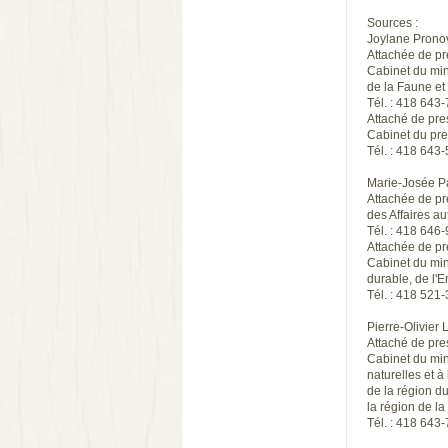
Sources :
Joylane Prono
Attachée de p
Cabinet du min
de la Faune et
Tél. : 418 64
Attaché de pre
Cabinet du pre
Tél. : 418 643
Marie-Josée P
Attachée de pr
des Affaires a
Tél. : 418 64
Attachée de p
Cabinet du mi
durable, de l'
Tél. : 418 521
Pierre-Olivier 
Attaché de pre
Cabinet du mi
naturelles et à
de la région d
la région de l
Tél. : 418 643