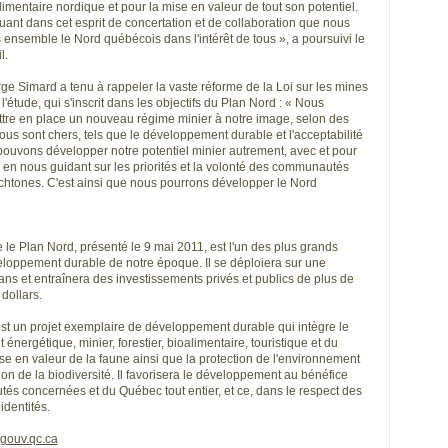
limentaire nordique et pour la mise en valeur de tout son potentiel.
uant dans cet esprit de concertation et de collaboration que nous
ensemble le Nord québécois dans l'intérêt de tous », a poursuivi le
l.
ge Simard a tenu à rappeler la vaste réforme de la Loi sur les mines
l'étude, qui s'inscrit dans les objectifs du Plan Nord : « Nous
tre en place un nouveau régime minier à notre image, selon des
ous sont chers, tels que le développement durable et l'acceptabilité
pouvons développer notre potentiel minier autrement, avec et pour
 en nous guidant sur les priorités et la volonté des communautés
ochtones. C'est ainsi que nous pourrons développer le Nord
le Plan Nord, présenté le 9 mai 2011, est l'un des plus grands
eloppement durable de notre époque. Il se déploiera sur une
ans et entraînera des investissements privés et publics de plus de
 dollars.
st un projet exemplaire de développement durable qui intègre le
nergétique, minier, forestier, bioalimentaire, touristique et du
ise en valeur de la faune ainsi que la protection de l'environnement
ion de la biodiversité. Il favorisera le développement au bénéfice
s concernées et du Québec tout entier, et ce, dans le respect des
identités.
gouv.qc.ca