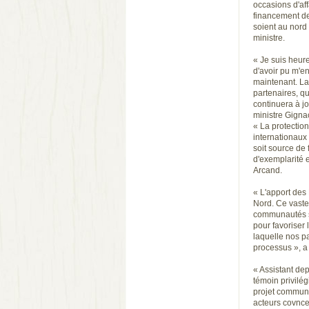
occasions d'aff
financement de 
soient au nord
ministre.
« Je suis heur
d'avoir pu m'en
maintenant. La
partenaires, qu
continuera à j
ministre Gigna
« La protection
internationaux
soit source de 
d'exemplarité e
Arcand.
« L'apport des 
Nord. Ce vast
communautés si
pour favoriser 
laquelle nos pa
processus », a 
« Assistant de
témoin privilég
projet commun d
acteurs covnce