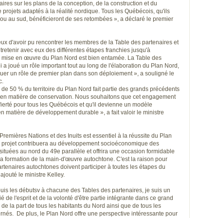
aires sur les plans de la conception, de la construction et du
projets adaptés à la réalité nordique. Tous les Québécois, qu'ils
 ou au sud, bénéficieront de ses retombées », a déclaré le premier
eux d'avoir pu rencontrer les membres de la Table des partenaires et
tretenir avec eux des différentes étapes franchies jusqu'à
 mise en œuvre du Plan Nord est bien entamée. La Table des
i a joué un rôle important tout au long de l'élaboration du Plan Nord,
ouer un rôle de premier plan dans son déploiement », a souligné le
c.
 de 50 % du territoire du Plan Nord fait partie des grands précédents
 en matière de conservation. Nous souhaitons que cet engagement
fierté pour tous les Québécois et qu'il devienne un modèle
n matière de développement durable », a fait valoir le ministre
Premières Nations et des Inuits est essentiel à la réussite du Plan
e projet contribuera au développement socioéconomique des
tuées au nord du 49e parallèle et offrira une occasion formidable
la formation de la main-d'œuvre autochtone. C'est la raison pour
rtenaires autochtones doivent participer à toutes les étapes du
ajouté le ministre Kelley.
puis les débutsv à chacune des Tables des partenaires, je suis un
ié de l'esprit et de la volonté d'être partie intégrante dans ce grand
e la part de tous les habitants du Nord ainsi que de tous les
rnés. De plus, le Plan Nord offre une perspective intéressante pour