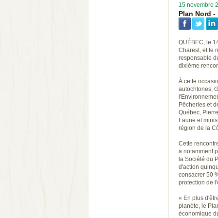
15 novembre 
Plan Nord -
QUÉBEC, le 14 
Charest, et le 
responsable du
dixième rencont
À cette occasi
autochtones, G
l'Environnement
Pêcheries et de
Québec, Pierre
Faune et minis
région de la C
Cette rencontr
a notamment per
la Société du P
d'action quinq
consacrer 50 % 
protection de l
« En plus d'êtr
planète, le Pla
économique du 