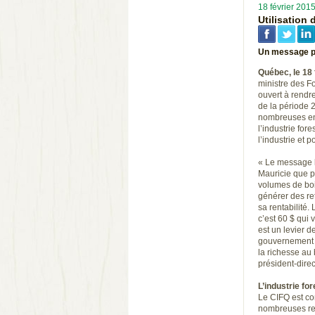
18 février 201
Utilisation
Un message po
Québec, le 18 
ministre des Fo
ouvert à rendre
de la période 2
nombreuses entr
l’industrie fo
l’industrie et 
« Le message la
Mauricie que po
volumes de bois
générer des re
sa rentabilité.
c’est 60 $ qui 
est un levier 
gouvernement d
la richesse au 
président-dire
L’industrie fo
Le CIFQ est co
nombreuses ret