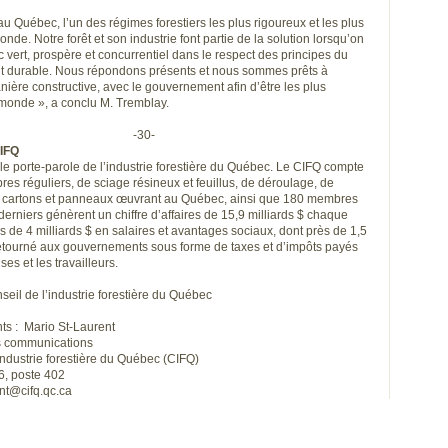
 Québec, l’un des régimes forestiers les plus rigoureux et les plus
de. Notre forêt et son industrie font partie de la solution lorsqu’on
vert, prospère et concurrentiel dans le respect des principes du
 durable. Nous répondons présents et nous sommes prêts à
nière constructive, avec le gouvernement afin d’être les plus
 monde », a conclu M. Tremblay.
-30-
IFQ
le porte-parole de l’industrie forestière du Québec. Le CIFQ compte
es réguliers, de sciage résineux et feuillus, de déroulage, de
, cartons et panneaux œuvrant au Québec, ainsi que 180 membres
erniers génèrent un chiffre d’affaires de 15,9 milliards $ chaque
s de 4 milliards $ en salaires et avantages sociaux, dont près de 1,5
 retourné aux gouvernements sous forme de taxes et d’impôts payés
ses et les travailleurs.
il de l’industrie forestière du Québec
s : Mario St-Laurent
 communications
ndustrie forestière du Québec (CIFQ)
, poste 402
nt@cifq.qc.ca