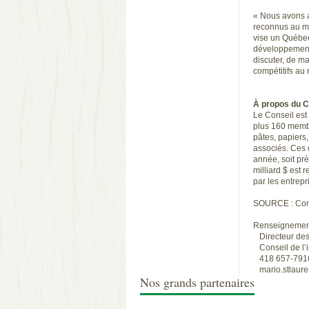
« Nous avons au
reconnus au mon
vise un Québec 
développement
discuter, de ma
compétitifs au
À propos du C
Le Conseil est 
plus 160 membr
pâtes, papiers
associés. Ces d
année, soit prè
milliard $ est
par les entrepri
SOURCE : Conse
Renseignement
Directeur des
Conseil de l’i
418 657-7916
mario.stlaure
Nos grands partenaires