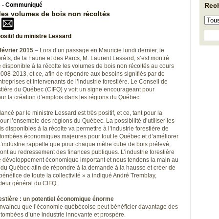
5
- Communiqué
Rec
 des volumes de bois non récoltés
sitif du ministre Lessard
février 2015
– Lors d’un passage en Mauricie lundi dernier, le
rêts, de la Faune et des Parcs, M. Laurent Lessard, s’est montré
 disponible à la récolte les volumes de bois non récoltés au cours
008-2013, et ce, afin de répondre aux besoins signifiés par de
eprises et intervenants de l’industrie forestière. Le Conseil de
restière du Québec (CIFQ) y voit un signe encourageant pour
pour la création d’emplois dans les régions du Québec.
ncé par le ministre Lessard est très positif, et ce, tant pour la
ur l’ensemble des régions du Québec. La possibilité d’utiliser les
 disponibles à la récolte va permettre à l’industrie forestière de
tombées économiques majeures pour tout le Québec et d’améliorer
 L’industrie rappelle que pour chaque mètre cube de bois prélevé,
vont au redressement des finances publiques. L’industrie forestière
de développement économique important et nous tendons la main au
u Québec afin de répondre à la demande à la hausse et créer de
bénéfice de toute la collectivité » a indiqué André Tremblay,
cteur général du CIFQ.
restière : un potentiel économique énorme
nvaincu que l’économie québécoise peut bénéficier davantage des
ombées d’une industrie innovante et prospère.