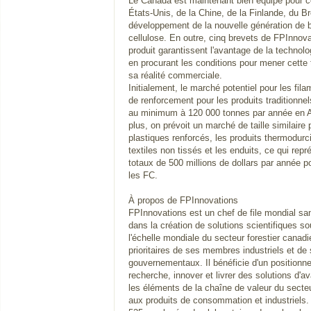
Le Canada est maintenant bien équipé pour co
États-Unis, de la Chine, de la Finlande, du Br
développement de la nouvelle génération de 
cellulose. En outre, cinq brevets de FPInnova
produit garantissent l'avantage de la technolo
en procurant les conditions pour mener cette 
sa réalité commerciale.
Initialement, le marché potentiel pour les fi
de renforcement pour les produits traditionnel
au minimum à 120 000 tonnes par année en 
plus, on prévoit un marché de taille similaire
plastiques renforcés, les produits thermodurci
textiles non tissés et les enduits, ce qui rep
totaux de 500 millions de dollars par année pou
les FC.
À propos de FPInnovations
FPInnovations est un chef de file mondial sans
dans la création de solutions scientifiques so
l'échelle mondiale du secteur forestier canad
prioritaires de ses membres industriels et de
gouvernementaux. Il bénéficie d'un positionne
recherche, innover et livrer des solutions d'a
les éléments de la chaîne de valeur du secteu
aux produits de consommation et industriels