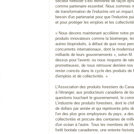
secteur forestier s'est réinventé de façon d
comme partenaire essentiel. Nous sommes mai
de transformation de l'industrie ont un impact
besoin d'un partenariat pour que l'industrie pu
et pour protéger les emplois et les collectivité
« Nous devons maintenant accélérer notre pro
produits innovateurs comme la bioénergie, le
autres bioproduits, à défaut de quoi nous perd
concurrents internationaux, dont la modernisa
milliards de leurs gouvernements », selon M.
dessus pour l'avenir, ou nous risquons de rat
prometteuses, de nous retrouver derrière nos
rester coincés dans le cycle des produits de 
d'emplois et de collectivités. »
L'Association des produits forestiers du Cana
à l'étranger, aux producteurs canadiens de boi
questions touchant le gouvernement, le comm
L'industrie des produits forestiers, dont le chif
de dollars par année et qui représente près 
l'un des plus gros employeurs du pays, a des
collectivités et procure des centaines de milli
d'un océan à l'autre. Tous les membres de l'A
forêt boréale canadienne, une entente histori