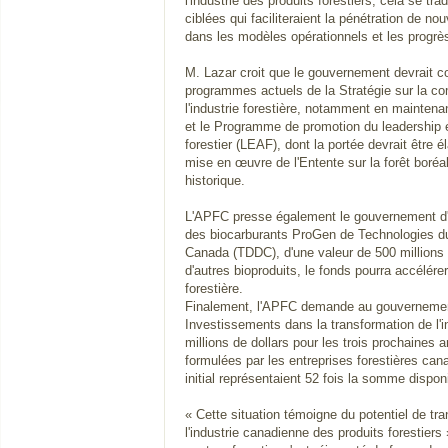
l'industrie des produits forestiers, cela se tr
ciblées qui faciliteraient la pénétration de n
dans les modèles opérationnels et les progrè
M. Lazar croit que le gouvernement devrait co
programmes actuels de la Stratégie sur la com
l'industrie forestière, notamment en maintena
et le Programme de promotion du leadership 
forestier (LEAF), dont la portée devrait être él
mise en œuvre de l'Entente sur la forêt boré
historique.
L'APFC presse également le gouvernement d'e
des biocarburants ProGen de Technologies d
Canada (TDDC), d'une valeur de 500 millions de
d'autres bioproduits, le fonds pourra accélérer
forestière.
Finalement, l'APFC demande au gouvernemen
Investissements dans la transformation de l'in
millions de dollars pour les trois prochaines 
formulées par les entreprises forestières ca
initial représentaient 52 fois la somme dispon
« Cette situation témoigne du potentiel de tr
l'industrie canadienne des produits forestiers 