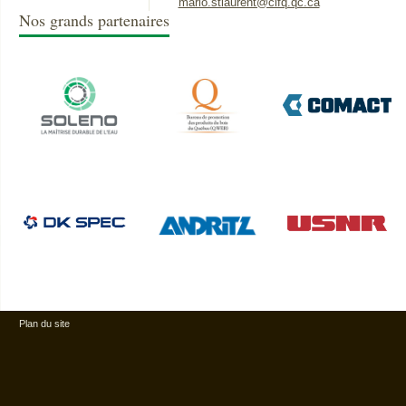
mario.stlaurent@cifq.qc.ca
Nos grands partenaires
Plan du site