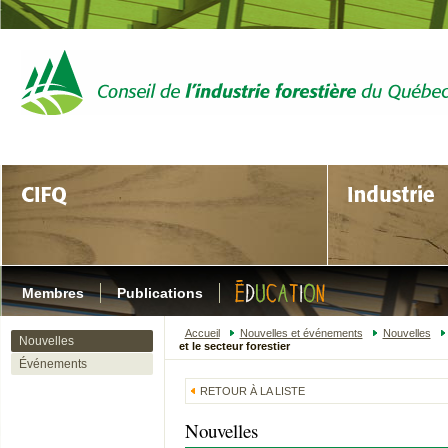
Membres
Publications
Accueil
Nouvelles et événements
Nouvelles
Nouvelles
et le secteur forestier
Événements
RETOUR À LA LISTE
Nouvelles